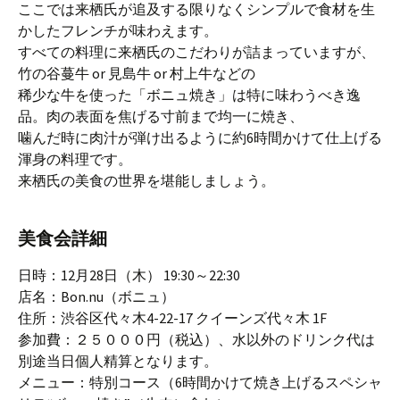
ここでは来栖氏が追及する限りなくシンプルで食材を生
かしたフレンチが味わえます。
すべての料理に来栖氏のこだわりが詰まっていますが、
竹の谷蔓牛 or 見島牛 or 村上牛などの
稀少な牛を使った「ボニュ焼き」は特に味わうべき逸
品。肉の表面を焦げる寸前まで均一に焼き、
噛んだ時に肉汁が弾け出るように約6時間かけて仕上げる
渾身の料理です。
来栖氏の美食の世界を堪能しましょう。
美食会詳細
日時：12月28日（木） 19:30～22:30
店名：Bon.nu（ボニュ）
住所：渋谷区代々木4-22-17 クイーンズ代々木 1F
参加費：２５０００円（税込）、水以外のドリンク代は
別途当日個人精算となります。
メニュー：特別コース（6時間かけて焼き上げるスペシャ