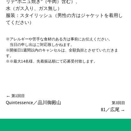
リテ“ボニュ焼き”（牛肉）含む）、
水（ガス入り、ガス無し）
服装：スタイリッシュ（男性の方はジャケットを着用し
てください）
※アレルギーや苦手な食材のある方は事前にお伝えください。
当日の申し出はご対応致しかねます。
※開催日1週間以内のキャンセルは、全額負担とさせていただきま
す。
※※最大14名様、先着振込順にて応募受付致します。
投
←
第1回目
Quintessence／品川御殿山
第3回目
81／広尾
→
稿